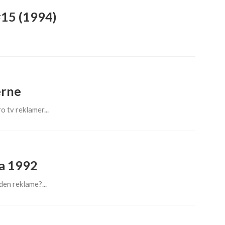
#15 (1994)
erne
 tv reklamer...
ra 1992
n reklame?...