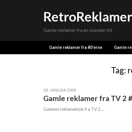
Skip
to
RetroReklame
content
Gamle reklamer fra en svunden tid
Gamle reklamer fra 80'erne
Gamle re
Tag: 
18. JANUAR 2009
Gamle reklamer fra TV 2 
Gammel reklameblok fra TV 2....